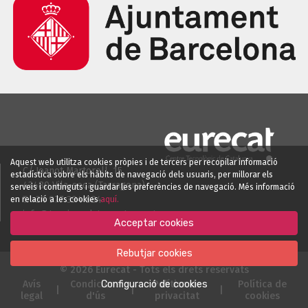
Aquest web utilitza cookies pròpies i de tercers per recopilar informació
C/ Joanot Martorell, 15
estadística sobre els hàbits de navegació dels usuaris, per millorar els
43480 Vila-seca (Tarragona)
serveis i continguts i guardar les preferències de navegació. Més informació
T. +34 977 394 884
en relació a les cookies
aquí.
info@tourism-data-system.cat
Acceptar cookies
Rebutjar cookies
© 2026 Eurecat - Tots els drets reservats
Avís
Condicions
Política de
Política de
Configuració de cookies
|
|
|
legal
d'ús
privacitat
cookies